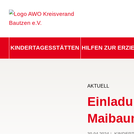
KINDERTAGESSTÄTTEN
HILFEN ZUR ERZ
AKTUELL
Einladu
Maibau
30.04.2024
KINDER