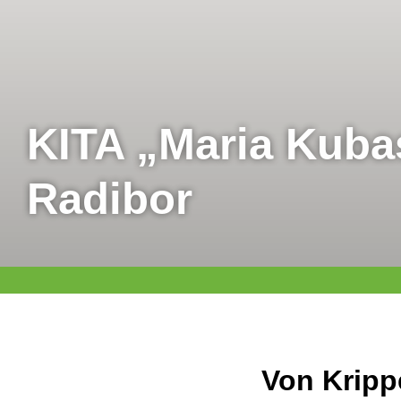
KITA „Maria Kuba
Radibor
Von Kripp