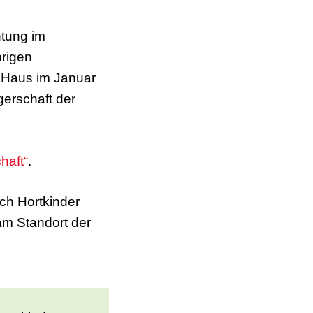
htung im
hrigen
r Haus im Januar
erschaft der
haft“
.
ch Hortkinder
 am Standort der