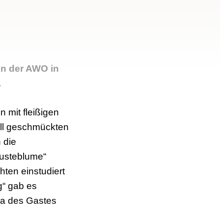
en der AWO in
.
 mit fleißigen
oll geschmückten
 die
usteblume“
ten einstudiert
g“ gab es
la des Gastes