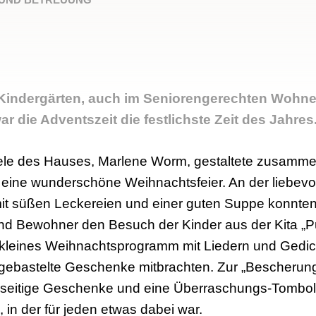
n Kindergärten, auch im Seniorengerechten Wohn
r die Adventszeit die festlichste Zeit des Jahres
le des Hauses, Marlene Worm, gestaltete zusammen
 eine wunderschöne Weihnachtsfeier. An der liebev
it süßen Leckereien und einer guten Suppe konnten
d Bewohner den Besuch der Kinder aus der Kita „P
 kleines Weihnachtsprogramm mit Liedern und Gedich
 gebastelte Geschenke mitbrachten. Zur „Bescherun
enseitige Geschenke und eine Überraschungs-Tombo
 in der für jeden etwas dabei war.