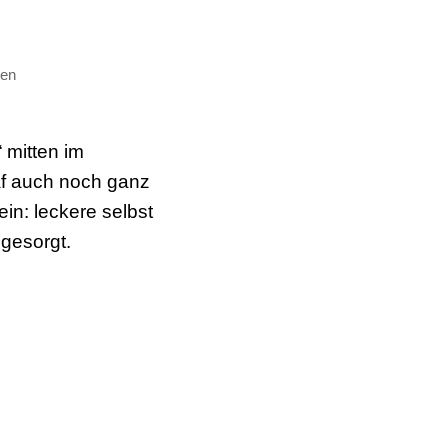
ben
 mitten im
af auch noch ganz
n: leckere selbst
gesorgt.