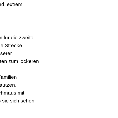
nd, extrem
 für die zweite
he Strecke
nserer
iten zum lockeren
Familien
autzen,
chmaus mit
 sie sich schon