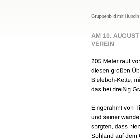
Gruppenbild mit Hündin
AM 10. AUGUS
VEREIN
205 Meter rauf vo
diesen großen Übe
Bieleboh-Kette, m
das bei dreißig G
Eingerahmt von T
und seiner wander
sorgten, dass niem
Sohland auf dem 