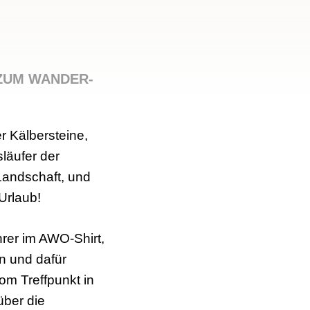
 ZUM WANDER-
r Kälbersteine,
läufer der
Landschaft, und
Urlaub!
er im AWO-Shirt,
n und dafür
om Treffpunkt in
ber die