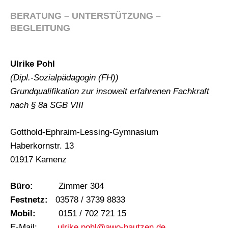
BERATUNG – UNTERSTÜTZUNG –
BEGLEITUNG
Ulrike Pohl
(Dipl.-Sozialpädagogin (FH))
Grundqualifikation zur insoweit erfahrenen Fachkraft
nach § 8a SGB VIII
Gotthold-Ephraim-Lessing-Gymnasium
Haberkornstr. 13
01917 Kamenz
Büro:
Zimmer 304
Festnetz:
03578 / 3739 8833
Mobil:
0151 / 702 721 15
E-Mail:
ulrike.pohl@awo-bautzen.de