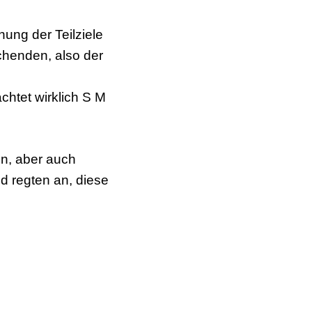
nung der Teilziele
uchenden, also der
chtet wirklich S M
n, aber auch
nd regten an, diese